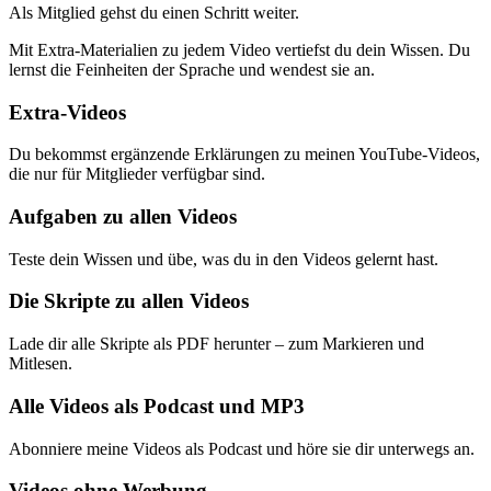
Als Mitglied gehst du
einen Schritt weiter.
Mit Extra-Materialien zu jedem Video vertiefst du dein Wissen. Du
lernst die Feinheiten der Sprache und wendest sie an.
Extra-Videos
Du bekommst ergänzende Erklärungen zu meinen YouTube-Videos,
die nur für Mitglieder verfügbar sind.
Aufgaben zu allen Videos
Teste dein Wissen und übe, was du in den Videos gelernt hast.
Die Skripte zu allen Videos
Lade dir alle Skripte als PDF herunter – zum Markieren und
Mitlesen.
Alle Videos als Podcast und MP3
Abonniere meine Videos als Podcast und höre sie dir unterwegs an.
Videos ohne Werbung