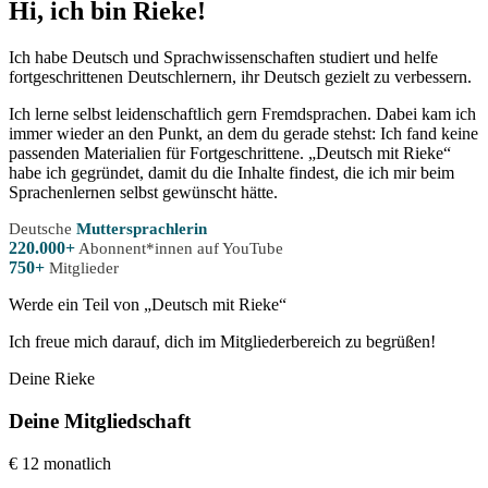
Hi, ich bin Rieke!
Ich habe Deutsch und Sprachwissenschaften studiert und helfe
fortgeschrittenen Deutschlernern, ihr Deutsch gezielt zu verbessern.
Ich lerne selbst leidenschaftlich gern Fremdsprachen. Dabei kam ich
immer wieder an den Punkt, an dem du gerade stehst: Ich fand keine
passenden Materialien für Fortgeschrittene. „Deutsch mit Rieke“
habe ich gegründet, damit du die Inhalte findest, die ich mir beim
Sprachenlernen selbst gewünscht hätte.
Deutsche
Muttersprachlerin
220.000+
Abonnent*innen auf YouTube
750+
Mitglieder
Werde ein Teil von „Deutsch mit Rieke“
Ich freue mich darauf, dich im Mitgliederbereich zu begrüßen!
Deine Rieke
Deine Mitgliedschaft
€
12
monatlich