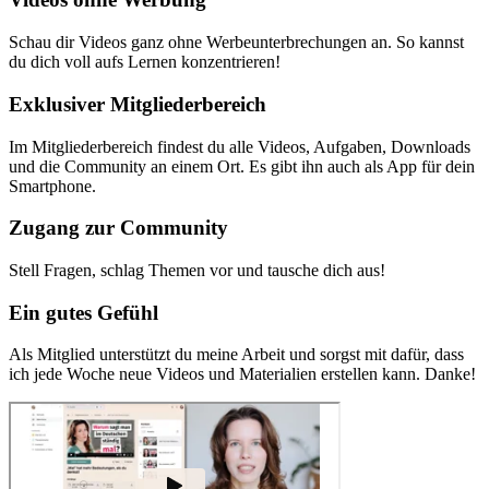
Schau dir Videos ganz ohne Werbeunterbrechungen an. So kannst
du dich voll aufs Lernen konzentrieren!
Exklusiver Mitgliederbereich
Im Mitgliederbereich findest du alle Videos, Aufgaben, Downloads
und die Community an einem Ort. Es gibt ihn auch als App für dein
Smartphone.
Zugang zur Community
Stell Fragen, schlag Themen vor und tausche dich aus!
Ein gutes Gefühl
Als Mitglied unterstützt du meine Arbeit und sorgst mit dafür, dass
ich jede Woche neue Videos und Materialien erstellen kann. Danke!