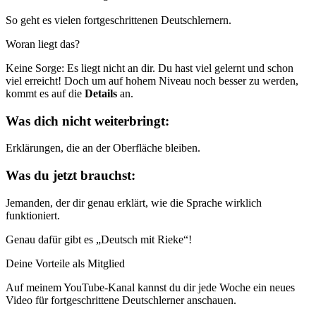
So geht es vielen fortgeschrittenen Deutschlernern.
Woran liegt das?
Keine Sorge: Es liegt nicht an dir. Du hast viel gelernt und schon
viel erreicht! Doch um auf hohem Niveau noch besser zu werden,
kommt es auf die
Details
an.
Was dich nicht weiterbringt:
Erklärungen, die an der Oberfläche bleiben.
Was du jetzt brauchst:
Jemanden, der dir genau erklärt, wie die Sprache wirklich
funktioniert.
Genau dafür gibt es „Deutsch mit Rieke“!
Deine Vorteile als Mitglied
Auf meinem YouTube-Kanal kannst du dir jede Woche ein neues
Video für fortgeschrittene Deutschlerner anschauen.