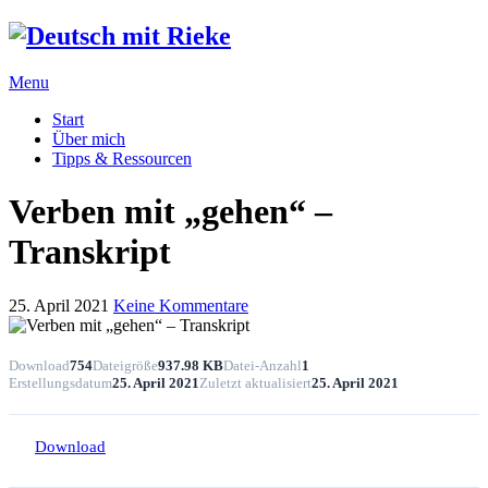
Menu
Start
Über mich
Tipps & Ressourcen
Verben mit „gehen“ –
Transkript
25. April 2021
Keine Kommentare
Download
754
Dateigröße
937.98 KB
Datei-Anzahl
1
Erstellungsdatum
25. April 2021
Zuletzt aktualisiert
25. April 2021
Download